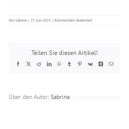
für
Von
Sabrina
|
27. Juni 2023
|
Kommentare deaktiviert
Böckchen
95
171
007
Teilen Sie diesen Artikel!
Facebook
Twitter
Reddit
LinkedIn
WhatsApp
Tumblr
Pinterest
Vk
Xing
E-
Mail
Über den Autor:
Sabrina