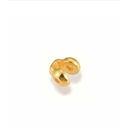
Zeige
grösseres
Bild