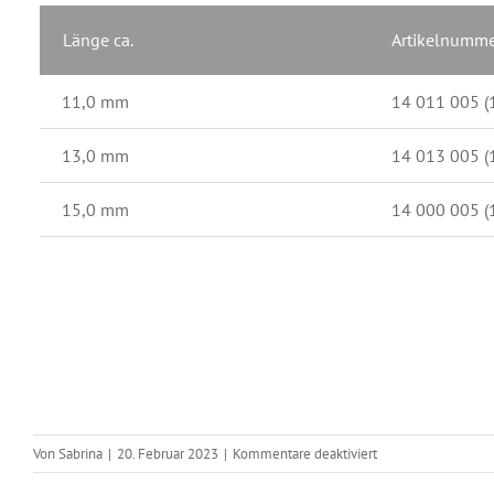
Länge ca.
Artikelnumme
11,0 mm
14 011 005 (
13,0 mm
14 013 005 (
15,0 mm
14 000 005 (
für
Von
Sabrina
|
20. Februar 2023
|
Kommentare deaktiviert
Creolen