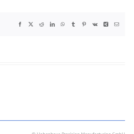
Facebook
Twitter
Reddit
LinkedIn
WhatsApp
Tumblr
Pinterest
Vk
Xing
E-
Mail