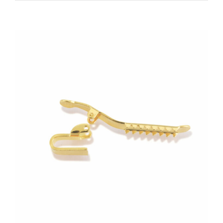
Zeige
grösseres
Bild