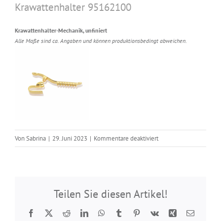
Krawattenhalter 95162100
Krawattenhalter-Mechanik, unfiniert
Alle Maße sind ca. Angaben und können produktionsbedingt abweichen.
für
Von
Sabrina
|
29. Juni 2023
|
Kommentare deaktiviert
Krawattenhalter
95162100
Teilen Sie diesen Artikel!
Facebook
Twitter
Reddit
LinkedIn
WhatsApp
Tumblr
Pinterest
Vk
Xing
E-
Mail