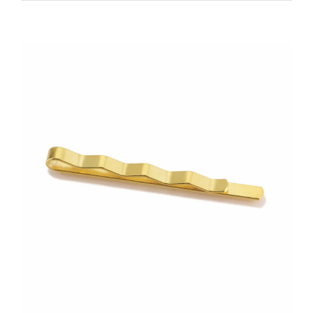
Zeige
grösseres
Bild