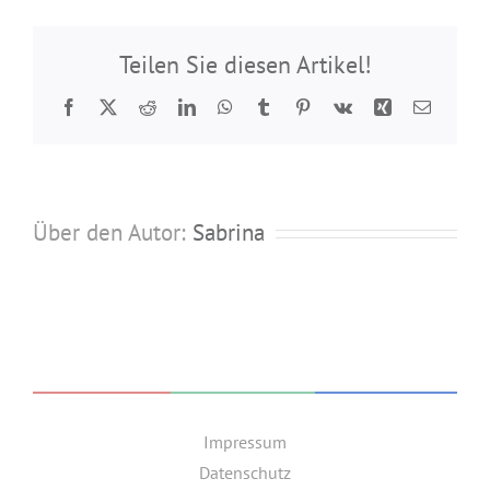
Teilen Sie diesen Artikel!
Facebook
Twitter
Reddit
LinkedIn
WhatsApp
Tumblr
Pinterest
Vk
Xing
E-
Mail
Über den Autor:
Sabrina
Impressum
Datenschutz