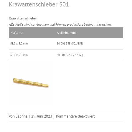
Krawattenschieber 301
Krawattenschieber
Alle Maße sind ca. Angaben und können produktionsbedingt abweichen.
Maße ca.
Artikelnummer
55,0 x 5,0 mm
30 001 355 (301/555)
65,0 x 5,0 mm
30 001 365 (301/565)
für
Von
Sabrina
|
29. Juni 2023
|
Kommentare deaktiviert
Krawattenschieber
301