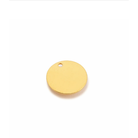
Zeige
grösseres
Bild