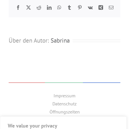
Facebook
Twitter
Reddit
LinkedIn
WhatsApp
Tumblr
Pinterest
Vk
Xing
E-
Mail
Über den Autor:
Sabrina
Impressum
Datenschutz
Öffnungszeiten
GET SOCIAL
We value your privacy