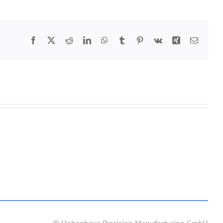
Facebook
Twitter
Reddit
LinkedIn
WhatsApp
Tumblr
Pinterest
Vk
Xing
E-
Mail