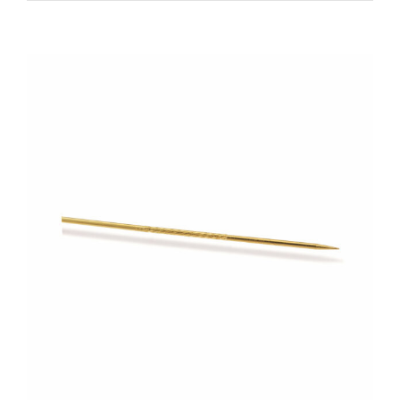
Zeige
grösseres
Bild