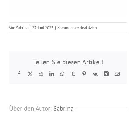
für
Von
Sabrina
|
27. Juni 2023
|
Kommentare deaktiviert
Nadel
95
172
006
Teilen Sie diesen Artikel!
Facebook
Twitter
Reddit
LinkedIn
WhatsApp
Tumblr
Pinterest
Vk
Xing
E-
Mail
Über den Autor:
Sabrina