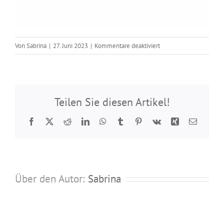
für
Von
Sabrina
|
27. Juni 2023
|
Kommentare deaktiviert
Nadel
95
172
007
Teilen Sie diesen Artikel!
Facebook
Twitter
Reddit
LinkedIn
WhatsApp
Tumblr
Pinterest
Vk
Xing
E-
Mail
Über den Autor:
Sabrina