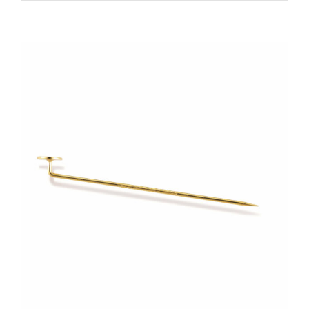
Zeige
grösseres
Bild