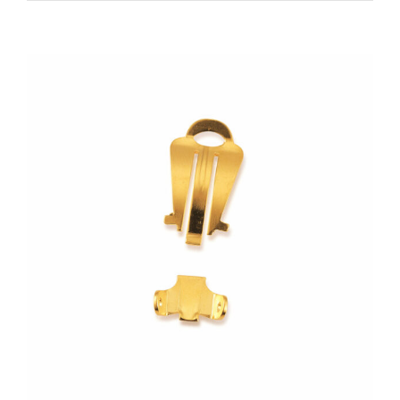
Zeige
grösseres
Bild