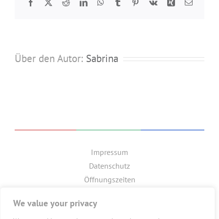
Facebook
Twitter
Reddit
LinkedIn
WhatsApp
Tumblr
Pinterest
Vk
Xing
E-
Mail
Über den Autor:
Sabrina
Impressum
Datenschutz
Öffnungszeiten
GET SOCIAL
We value your privacy