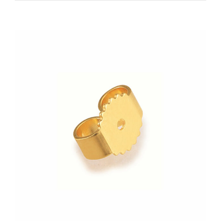
Zeige
grösseres
Bild