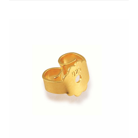
Zeige
grösseres
Bild