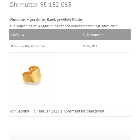
Ohrmutter 95 152 063
Ohrmutter – gezahnter Rand, gewölbte Platte
Alle Maße sind ca. Angaben und können produktionsbedingt abweichen.
Maße ca.
Artikelnummer
Ø 5,5 mm, Blech 0,35 mm
95 152 063
für
Von
Sabrina
|
7. Februar 2023
|
Kommentare deaktiviert
Ohrmutter
95
152
063