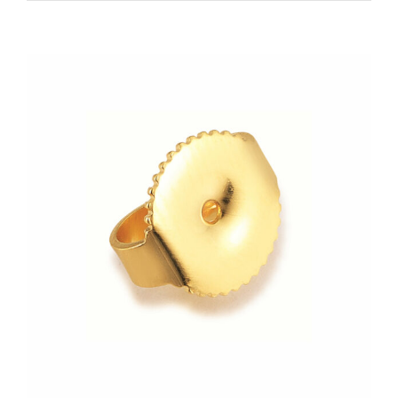
Zeige
grösseres
Bild