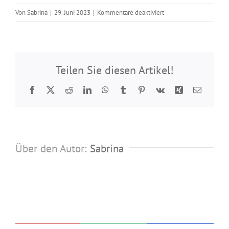
für
Von
Sabrina
|
29. Juni 2023
|
Kommentare deaktiviert
Omega-
Clip
1150
Teilen Sie diesen Artikel!
Facebook
Twitter
Reddit
LinkedIn
WhatsApp
Tumblr
Pinterest
Vk
Xing
E-
Mail
Über den Autor:
Sabrina