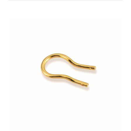
Zeige
grösseres
Bild