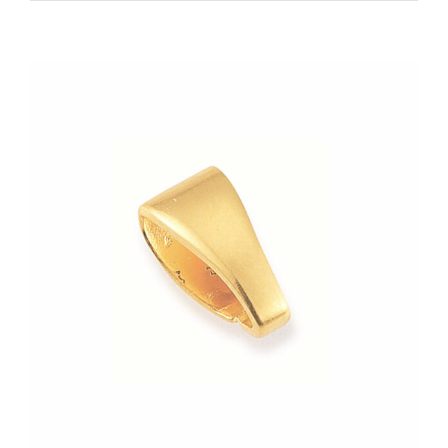
Zeige
grösseres
Bild