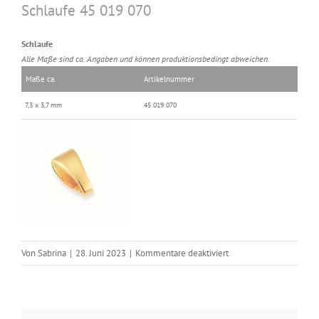
Schlaufe 45 019 070
Schlaufe
Alle Maße sind ca. Angaben und können produktionsbedingt abweichen.
Maße ca.
Artikelnummer
7,3 x 3,7 mm
45 019 070
für
Von
Sabrina
|
28. Juni 2023
|
Kommentare deaktiviert
Schlaufe
45
019
070