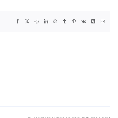
Facebook
Twitter
Reddit
LinkedIn
WhatsApp
Tumblr
Pinterest
Vk
Xing
E-
Mail