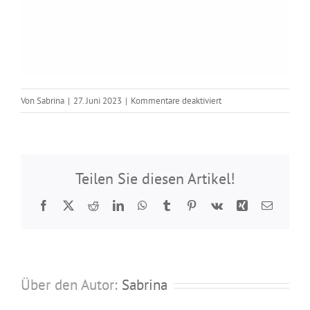
für
Von
Sabrina
|
27. Juni 2023
|
Kommentare deaktiviert
Sicherung
95
163
134
Teilen Sie diesen Artikel!
Facebook
Twitter
Reddit
LinkedIn
WhatsApp
Tumblr
Pinterest
Vk
Xing
E-
Mail
Über den Autor:
Sabrina