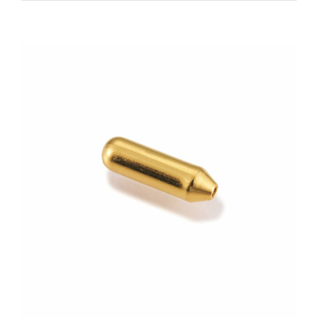
Zeige
grösseres
Bild